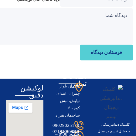
اطلاعات
تماس
شیراز، بلوار
لوکیشن
چمران، ابتدای
دقیق
نیایش، نبش
کوچه 6،
ساختمان هیراد
کلینیک دندانپزشکی
09029025170
–
شنبه – پنج
07191009019
دیجیتال تبسم در سال
شنبه: 9.00 –