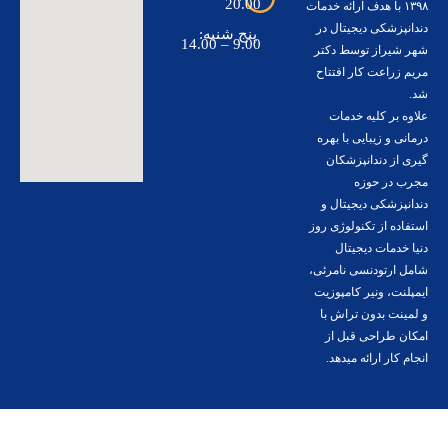
20.00
۱۳۹۸ با هدف ارائه خدمات
دندانپزشکی دیجیتال در
پنج شنبه:
9.00 – 14.00
شهر شیراز توسط دکتر
مریم زراعت کار افتتاح
شد.
علاوه بر کلیه خدمات
درمانی و زیبایی با بهره
گیری از دندانپزشکان
مجرب در حوزه
دندانپزشکی دیجیتال و
استفاده از تکنولوژی روز
دنیا خدمات دیجیتال
شامل ارتودنسی نامرئی،
ایمپلنت، ونیر کامپوزیت
و لمینت بدون تراش با
امکان طراحی قبل از
انجام کار ارائه میدهد.